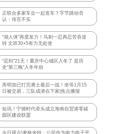
正联合多家车企一起造车？字节跳动否
认：传言不实
“湖人侠”再度发力！马刺一忍再忍苦吞逆
转 文班30+5有力无处使
“迟到”21天！重庆中心城区入冬了 是历
史“第三晚”入冬年份
库明加已打完勇士最后一战！坐等1月15
日被交易，三队成潜在下家|焦点播报
短讯！宁德时代牵头成立海南自贸港零碳
园区建设联盟
今日观点!麦格米特：公司作为电力电子平