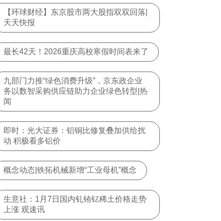
【环球财经】东京股市两大股指双双回落|
天天快报
最长42天！2026重庆高校寒假时间表来了
九部门力推“绿色消费升级”，京东政企业
务以数智采购供应链助力企业绿色转型|热
闻
即时：光大证券：铝铜比修复叠加供给扰
动 积极看多铝价
概念动态|铁拓机械新增“工业母机”概念
生意社：1月7日国内钆铕钇稀土价格走势
上涨 观速讯