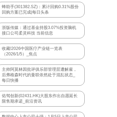
蜂助手(301382.SZ)：累计回购0.31%股份
回购方案已完成|每日头条
浙版传媒：通过基金持股3.07%投资脑机
接口公司柔灵科技 当前信息
收藏!2026中国医疗产业链一览表
（2026/1/5）_焦点
主帅阿莫林因批评俱乐部管理层遭解雇，
后弗格森时代的曼联依然处于混乱状态_
每日快播
佑驾创新(02431.HK)大股东作出自愿延长
限售期承诺_前沿资讯
数据中心上市公司十强：1月5日上市公司