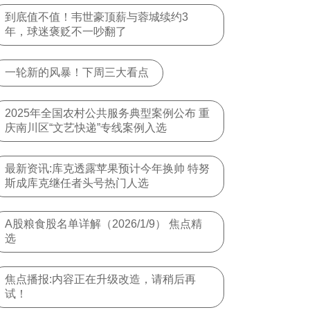
到底值不值！韦世豪顶薪与蓉城续约3
年，球迷褒贬不一吵翻了
一轮新的风暴！下周三大看点
2025年全国农村公共服务典型案例公布 重
庆南川区“文艺快递”专线案例入选
最新资讯:库克透露苹果预计今年换帅 特努
斯成库克继任者头号热门人选
A股粮食股名单详解（2026/1/9） 焦点精
选
焦点播报:内容正在升级改造，请稍后再
试！