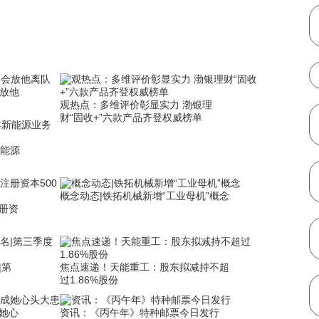
比奥-席尔瓦
凯尔(快打旋风)
放他
观热点：多维评价彰显实力 渤银理
财“固收+”六款产品齐登权威榜单
新能源
概念动态|铁拓机械新增“工业母机”概念
册资
|第
焦点速递！天能重工：股东拟减持不超
过1.86%股份
成她心
资讯：《丙午年》特种邮票今日发行