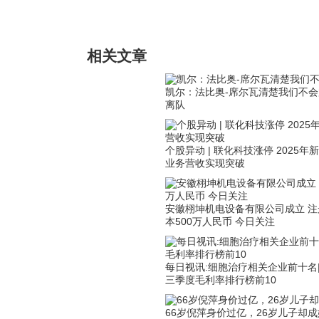
标签：
多特蒙德队
欧洲杯揭幕战
法
相关文章
凯尔：法比奥-席尔瓦清楚我们不会
离队
个股异动 | 联化科技涨停 2025年
业务营收实现突破
安徽栩坤机电设备有限公司成立 注
本500万人民币 今日关注
每日视讯:细胞治疗相关企业前十名
三季度毛利率排行榜前10
66岁倪萍身价过亿，26岁儿子却