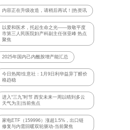
内容正在升级改造，请稍后再试！|热资讯
以爱和医术，托起生命之光——致敬平度
市第三人民医院妇产科副主任张亚峰 热点
聚焦
2025年国内己内酰胺增产能汇总
今日热闻!生意社：1月9日利华益异丁醛价
格趋稳
进入“三九”时节 西安未来一周以晴到多云
天气为主|当前焦点
家电ETF（159996）涨超1.5%，出口链
修复与内需回暖双轮驱动-当前聚焦