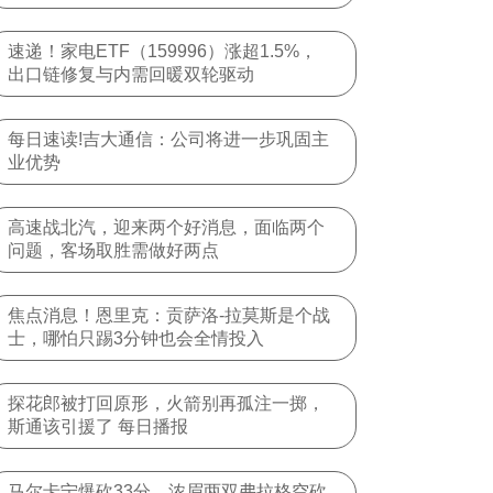
速递！家电ETF（159996）涨超1.5%，
出口链修复与内需回暖双轮驱动
每日速读!吉大通信：公司将进一步巩固主
业优势
高速战北汽，迎来两个好消息，面临两个
问题，客场取胜需做好两点
焦点消息！恩里克：贡萨洛-拉莫斯是个战
士，哪怕只踢3分钟也会全情投入
探花郎被打回原形，火箭别再孤注一掷，
斯通该引援了 每日播报
马尔卡宁爆砍33分，浓眉两双弗拉格空砍