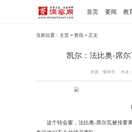
首页
要闻
教
当前位置：
主页
>
资讯
> 正文
凯尔：法比奥-席
来源：懂球帝
作者
这个转会窗，法比奥-席尔瓦被传要