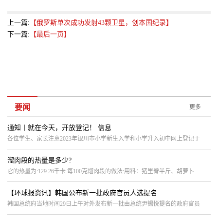
上一篇:
【俄罗斯单次成功发射43颗卫星，创本国纪录】
下一篇:
【最后一页】
要闻
更多
通知丨就在今天，开放登记！ 信息
各位学生、家长注意2023年银川市小学新生入学和小学升入初中网上登记于
溜肉段的热量是多少?
它的热量为:129 26千卡 每100克熘肉段的做法:用料：猪里脊半斤、胡萝卜
【环球报资讯】韩国公布新一批政府官员人选提名
韩国总统府当地时间29日上午对外发布新一批由总统尹锡悦提名的政府官员