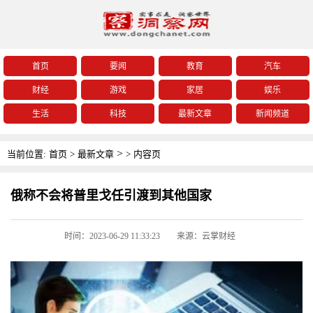
首页
要闻
教育
汽车
财经
游戏
家居
娱乐
生活
科技
最新文章
新闻频道
>
当前位置:
首页
>
最新文章
>
内容页
俄称不会将普里戈任引渡到其他国家
时间：2023-06-29 11:33:23
来源：云掌财经