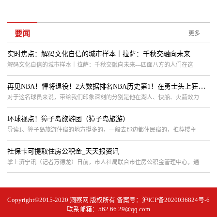
要闻
更多
实时焦点：解码文化自信的城市样本｜拉萨：千秋交融向未来
解码文化自信的城市样本｜拉萨：千秋交融向未来---四面八方的人们在这
再见NBA！悍将退役！2大数据排名NBA历史第1！在勇士头上狂轰50分_世界今头条
对于这名球员来说，带给我们印象深刻的分别是他在湖人、快船、火箭效力
环球视点！獐子岛旅游团（獐子岛旅游）
导读1、獐子岛旅游住宿的地方挺多的，一般去那边都住民宿的，推荐楼主
社保卡可提取住房公积金_天天报资讯
掌上济宁讯（记者万德龙）日前，市人社局联合市住房公积金管理中心，通
Copyright©2015-2020
洞察网
版权所有 备案号：
沪ICP备2020036824号-6
联系邮箱：562 66 29@qq.com