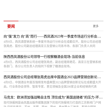
要闻
更多
向“强”发力 向“高”而行——西凤酒2023年一季度市场运行分析会召开-天天视讯
4月9日，西凤酒营销系统一季度市场运行分析会在成都召开。股份公司总经理
张周虎、股份公司副总经理高亚兰及营销公司各市场、各部门负责人共同
陕西西凤酒股份公司领导一行视察糖酒会现场-当前信息
4月8日，西凤酒股份公司总经理张周虎，副总经理周艳花、高亚兰在营销系统
各部门、各分公司负责人的陪同下视察了糖酒会现场。
西凤酒股份公司总经理张周虎出席中国酒业2023品牌营销创新论坛-看热讯
4月9日，中国酒业年度百强榜发布盛典暨2023品牌营销创新论坛在成都盛大开
启。行业各协会领导、智库专家、意见领袖及全国200家企业和经销商代表
马克龙：欧洲须加强战略自主性 顶住成为“美国追随者”的压力-环球新要闻
现代快报网是由凤凰出版传媒集团旗下的现代快报倾力打造的江苏新闻门户网
站,目前在南京、苏州、无锡、常州、扬州、泰州等十三地市，影响力辐射