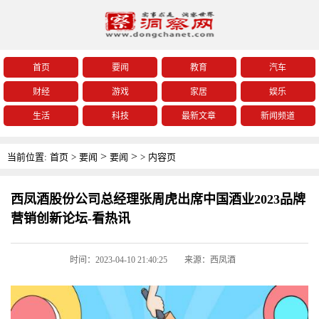
首页
要闻
教育
汽车
财经
游戏
家居
娱乐
生活
科技
最新文章
新闻频道
>
>
当前位置:
首页
>
要闻
要闻
>
内容页
西凤酒股份公司总经理张周虎出席中国酒业2023品牌
营销创新论坛-看热讯
时间：2023-04-10 21:40:25
来源：西凤酒