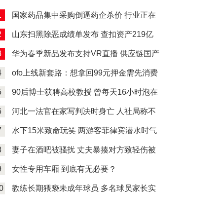
1
国家药品集中采购倒逼药企杀价 行业正在
经历洗牌
2
山东扫黑除恶成绩单发布 查扣资产219亿
余元
3
华为春季新品发布支持VR直播 供应链国产
化引关注 5G手机密集发布
4
ofo上线新套路：想拿回99元押金需先消费
500元 上线“天天返钱”活动
5
90后博士获聘高校教授 曾每天16小时泡在
实验室
6
河北一法官在家写判决时身亡 人社局称不
是工伤 法院判决结果下来了
7
水下15米致命玩笑 两游客菲律宾潜水时气
瓶被恶意关闭
8
妻子在酒吧被骚扰 丈夫暴揍对方致轻伤被
判刑
9
女性专用车厢 到底有无必要？
0
教练长期猥亵未成年球员 多名球员家长实
名举报