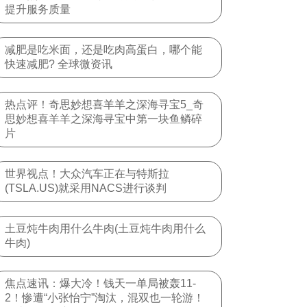
提升服务质量
减肥是吃米面，还是吃肉高蛋白，哪个能
快速减肥? 全球微资讯
热点评！奇思妙想喜羊羊之深海寻宝5_奇
思妙想喜羊羊之深海寻宝中第一块鱼鳞碎
片
世界视点！大众汽车正在与特斯拉
(TSLA.US)就采用NACS进行谈判
土豆炖牛肉用什么牛肉(土豆炖牛肉用什么
牛肉)
焦点速讯：爆大冷！钱天一单局被轰11-
2！惨遭“小张怡宁”淘汰，混双也一轮游！