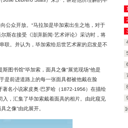
é Lebrero Stals）来沪，讲述他所理解的毕
并向公众开放。“马拉加是毕加索出生之地，对于
塔尔斯在接受《澎湃新闻·艺术评论》采访时，将
串联。并认为，毕加索给后世艺术家的启发是不
1
提斯图书馆“毕加索，面具之像”展览现场“他是
于是前进道路上的每一张面具都被他戴在脸
名小说家皮奥·巴罗哈（1872-1956）在描绘
”切入，汇集了毕加索戴着面具的相片。由此窥见
具之像”由此展开。
1