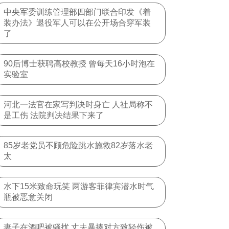
中央军委训练管理部四部门联合印发《着
装办法》退役军人可以在公开场合穿军装
了
90后博士获聘高校教授 曾每天16小时泡在
实验室
河北一法官在家写判决时身亡 人社局称不
是工伤 法院判决结果下来了
85岁老党员不顾危险跳水施救82岁落水老
太
水下15米致命玩笑 两游客菲律宾潜水时气
瓶被恶意关闭
妻子在酒吧被骚扰 丈夫暴揍对方致轻伤被