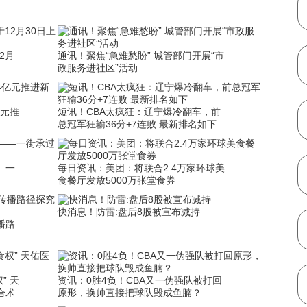
12月
通讯！聚焦“急难愁盼” 城管部门开展“市
政服务进社区”活动
亿元推
短讯！CBA太疯狂：辽宁爆冷翻车，前
总冠军狂输36分+7连败 最新排名如下
—一
每日资讯：美团：将联合2.4万家环球美
食餐厅发放5000万张堂食券
快消息！防雷:盘后8股被宣布减持
播路
” 天
资讯：0胜4负！CBA又一伪强队被打回
合术
原形，换帅直接把球队毁成鱼腩？