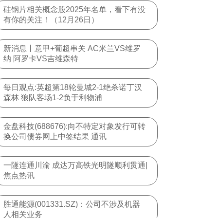
硅钢片相关概念股2025年名单，看下有没
有你的关注！（12月26日）
新消息丨意甲+葡超串关 AC米兰VS维罗
纳 阿罗卡VS吉维森特
每日观点:英超第18轮曼城2-1绝杀诺丁汉
森林 狼队客场1-2负于利物浦
金盘科技(688676):向不特定对象发行可转
换公司债券网上中签结果 通讯
一隧连通川渝 成达万高铁光明隧顺利贯通|
焦点热讯
胜通能源(001331.SZ)：公司不涉及机器
人相关业务