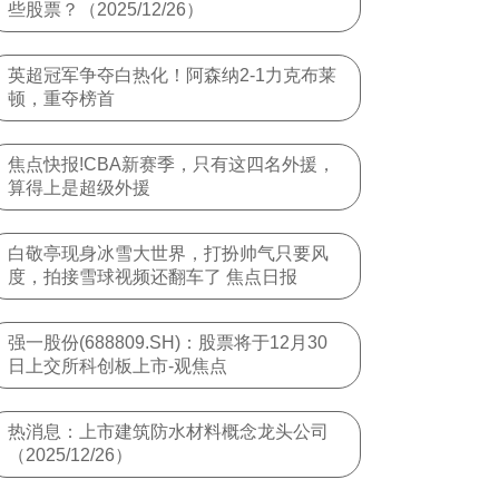
些股票？（2025/12/26）
英超冠军争夺白热化！阿森纳2-1力克布莱
顿，重夺榜首
焦点快报!CBA新赛季，只有这四名外援，
算得上是超级外援
白敬亭现身冰雪大世界，打扮帅气只要风
度，拍接雪球视频还翻车了 焦点日报
强一股份(688809.SH)：股票将于12月30
日上交所科创板上市-观焦点
热消息：上市建筑防水材料概念龙头公司
（2025/12/26）