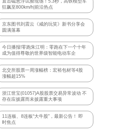
直击磁悬浮试验现场！5.3秒，高铁模型车
狂飙至800km/h|前沿热点
京东图书刘震云《咸的玩笑》新书分享会
圆满落幕
今日播报!零跑朱江明：零跑在下一个十年
成为值得尊敬的世界级智能电动车企
北交所股票一周涨幅榜：宏裕包材等4股
涨幅超15%
浙江世宝(01057)A股股票交易异常波动 不
存在应披露而未披露重大事项
11连板、8连板“大牛股”，最新公告！ 即
时焦点