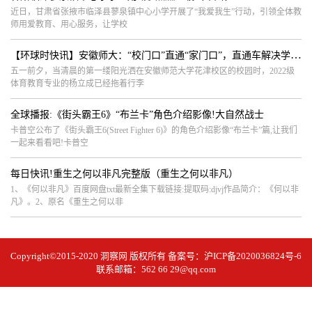
近日，甘肃省张掖市临泽县蓼泉镇中心小学开展了“我爱我生”行动，引领全体教
师用爱教育、用心服务，让学校
【环球时快讯】安徽师大：“校门口”直通“家门口”，直通车解决学生返乡难题
五一前夕，当清晨的第一缕阳光洒在安徽师范大学花津校区的校园时，2022级
体育教育专业的杨立成已经拖着行李
全球播报:《街头霸王6》“布兰卡”角色介绍影像!大自然战士
卡普空公布了《街头霸王6(Street Fighter 6)》的角色介绍影像“布兰卡”篇,让我们
一起来看看吧!卡普空
每日快讯!重生之何以非凡完整版（重生之何以非凡）
1、《何以非凡》百度网盘txt最新全集下载链接:提取码:djvj作品简介：《何以非
凡》。2、原名《重生之何以非
Copyright©2015-2020
洞察网
版权所有 备案号：
沪ICP备2020036824号-6
联系邮箱：562 66 29@qq.com