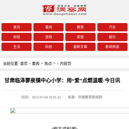
首页
要闻
教育
汽车
财经
游戏
家居
娱乐
生活
科技
最新文章
新闻频道
>
>
当前位置:
首页
>
要闻
热点
>
内容页
甘肃临泽蓼泉镇中心小学：用“爱”点燃温暖-今日讯
时间：2023-05-04 20:01:42
来源：中国教育新闻网