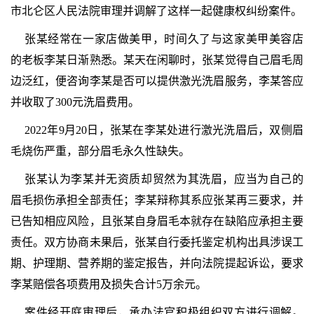
市北仑区人民法院审理并调解了这样一起健康权纠纷案件。
张某经常在一家店做美甲，时间久了与这家美甲美容店
的老板李某日渐熟悉。某天在闲聊时，张某觉得自己眉毛周
边泛红，便咨询李某是否可以提供激光洗眉服务，李某答应
并收取了300元洗眉费用。
2022年9月20日，张某在李某处进行激光洗眉后，双侧眉
毛烧伤严重，部分眉毛永久性缺失。
张某认为李某并无资质却贸然为其洗眉，应当为自己的
眉毛损伤承担全部责任；李某辩称其系应张某再三要求，并
已告知相应风险，且张某自身眉毛本就存在缺陷应承担主要
责任。双方协商未果后，张某自行委托鉴定机构出具涉误工
期、护理期、营养期的鉴定报告，并向法院提起诉讼，要求
李某赔偿各项费用及损失合计5万余元。
案件经开庭审理后，承办法官积极组织双方进行调解。