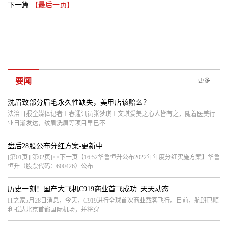
下一篇:
【最后一页】
要闻
更多
洗眉致部分眉毛永久性缺失，美甲店该赔么？
法治日报全媒体记者王春通讯员张梦琪王文琪爱美之心人皆有之，随着医美行
业日渐发达，纹眉洗眉等项目早已不
盘后28股公布分红方案-更新中
[第01页][第02页]>>下一页【16:52华鲁恒升公布2022年年度分红实施方案】华鲁
恒升（股票代码：600426）公布
历史一刻！国产大飞机C919商业首飞成功_天天动态
IT之家5月28日消息，今天，C919进行全球首次商业载客飞行。目前，航班已顺
利抵达北京首都国际机场，并将穿