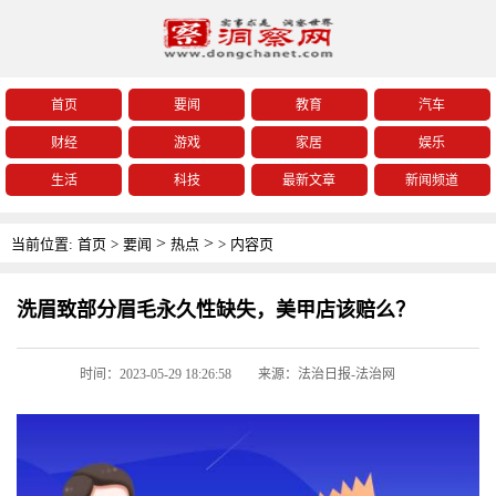
首页
要闻
教育
汽车
财经
游戏
家居
娱乐
生活
科技
最新文章
新闻频道
>
>
当前位置:
首页
>
要闻
热点
>
内容页
洗眉致部分眉毛永久性缺失，美甲店该赔么？
时间：2023-05-29 18:26:58
来源：法治日报-法治网