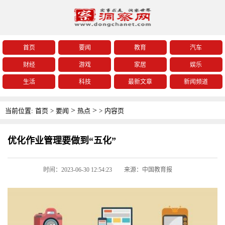
首页
要闻
教育
汽车
财经
游戏
家居
娱乐
生活
科技
最新文章
新闻频道
>
>
当前位置:
首页
>
要闻
热点
>
内容页
优化作业管理要做到“五化”
时间：2023-06-30 12:54:23
来源：中国教育报