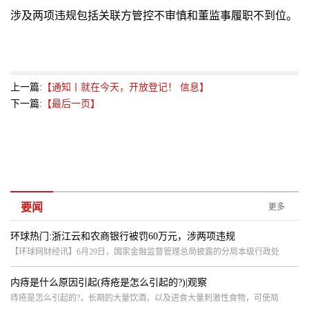
涉及两项违规包括关联方管控不审慎和董监事履职不到位。
上一篇:
【通知丨就在今天，开放登记！ 信息】
下一篇:
【最后一页】
要闻
更多
环球热门:浙江云和农商银行被罚60万元，涉两项违规
【环球网财经讯】6月29日，国家金融监督管理总局披露的分局本级行政处
内痔是什么原因引起(痔疮是怎么引起的?)|观察
痔疮是怎么引起的?，长期的大量饮酒，以及进食大量刺激性食物，可使局