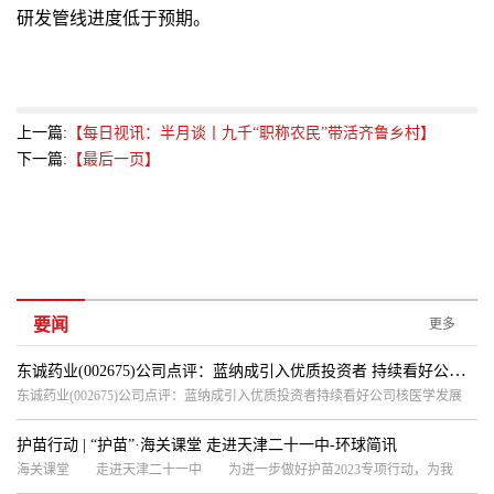
研发管线进度低于预期。
上一篇:
【每日视讯：半月谈丨九千“职称农民”带活齐鲁乡村】
下一篇:
【最后一页】
要闻
更多
东诚药业(002675)公司点评：蓝纳成引入优质投资者 持续看好公司核医学发展 热门
东诚药业(002675)公司点评：蓝纳成引入优质投资者持续看好公司核医学发展
护苗行动 | “护苗”·海关课堂 走进天津二十一中-环球简讯
海关课堂 走进天津二十一中 为进一步做好护苗2023专项行动，为我