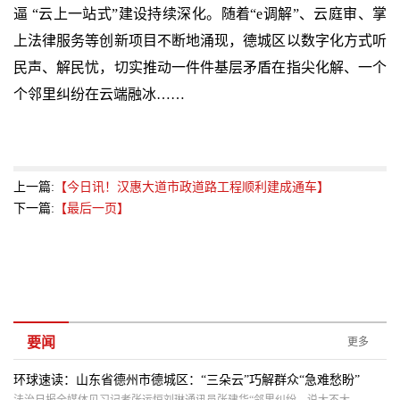
逼 “云上一站式”建设持续深化。随着“e调解”、云庭审、掌
上法律服务等创新项目不断地涌现，德城区以数字化方式听
民声、解民忧，切实推动一件件基层矛盾在指尖化解、一个
个邻里纠纷在云端融冰……
上一篇:
【今日讯！汉惠大道市政道路工程顺利建成通车】
下一篇:
【最后一页】
要闻
更多
环球速读：山东省德州市德城区：“三朵云”巧解群众“急难愁盼”