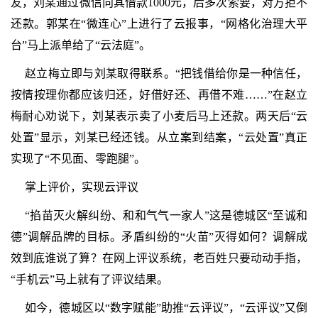
友，刘某通过微信向其借款1000元，后多次索要，对方拒不
还款。郭某在“微连心”上进行了云报事，“网格化治理大平
台”马上派单给了“云法庭”。
赵立梅立即与刘某取得联系。“把钱借给你是一种信任，
按情按理你都应该归还，好借好还、再借不难……”在赵立
梅耐心劝说下，刘某表示卖了小麦后马上还款。两天后“云
处置”显示，刘某已经还钱。从立案到结案，“云处置”真正
实现了“不见面、零跑腿”。
掌上评价，实现云评议
“掐苗灭火解纠纷、和和气气一家人”这是德城区“至诚和
德”调解品牌的目标。矛盾纠纷的“火苗”灭得如何？调解成
效到底谁说了算？在网上评议系统，老百姓只要动动手指，
“手机云”马上就有了评议结果。
如今，德城区以“数字赋能”助推“云评议”，“云评议”又倒