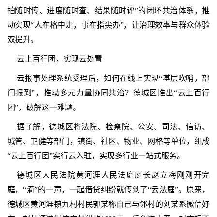
拍随时传、进度随时查、结果随时评”的闭环共治体系，推
动实现“人在格中走，事在指尖办”，让治理效率与群众体验
双提升。
云上百行团，实现云处置
云报事处理系统受理后，如何在线上实现“基层吹哨，部
门报到”，推动多元力量协同共治？德城区推出“云上百行
团”，破解这一难题。
据了解，德城区将法院、检察院、公安、司法、信访、
城管、卫健等部门，镇街、社区、物业、网格等单位，组成
“云上百行团”实行云入驻，实现多行业一站式服务。
德城区人民法院黄河涯人民法庭庭长赵立梅刚刚开完
庭，“滴”的一声，一起借贷纠纷就传到了“云法庭”。原来，
德城区黄河涯镇九村村民郭某称自己与邻村的刘某系微信好