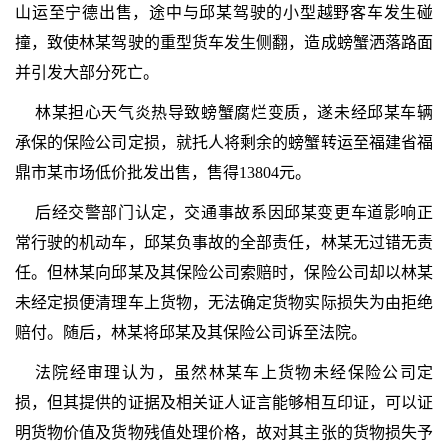
山运至宁德出售，途中与邱某驾驶的小型越野客车发生碰
撞，致使林某驾驶的重型货车发生侧翻，造成螃蟹洒落路面
并引发大部分死亡。
林某担心天气炎热导致螃蟹腐烂变质，遂未经邱某车辆
承保的保险公司定损，就托人将剩余的螃蟹转运至福建省福
鼎市某市场低价批发出售，售得13804元。
后经交警部门认定，交通事故系因邱某变更车道影响正
常行驶的机动车，邱某负事故的全部责任，林某无过错无责
任。但林某向邱某及其保险公司索赔时，保险公司却以林某
未经定损便清理车上货物，无法确定货物实际损失为由拒绝
赔付。随后，林某将邱某及其保险公司诉至法院。
法院经审理认为，虽然林某车上货物未经保险公司定
损，但其提供的证据及相关证人证言能够相互印证，可以证
明货物价值及货物残值处理价格，故对其主张的货物损失予