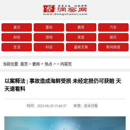
首页
要闻
教育
汽车
财经
游戏
家居
娱乐
生活
科技
最新文章
新闻频道
>
>
当前位置:
首页
>
要闻
热点
>
内容页
以案释法 | 事故造成海鲜受损 未经定损仍可获赔 天
天速看料
时间：2023-06-29 15:44:37
来源：法治日报